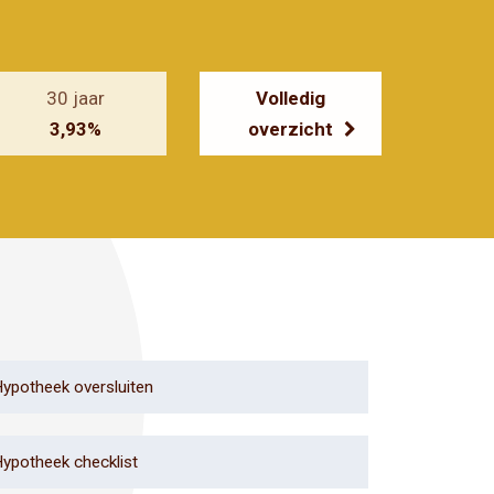
30 jaar
Volledig
3,93%
overzicht
ypotheek oversluiten
ypotheek checklist