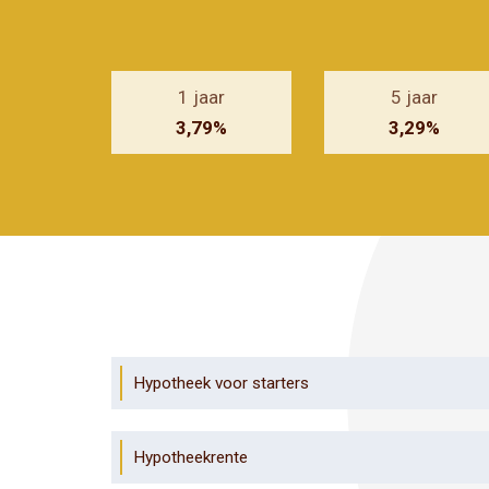
1 jaar
5 jaar
3,79%
3,29%
Hypotheek voor starters
Hypotheekrente