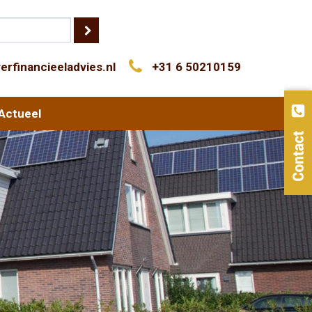
erfinancieeladvies.nl
+31 6 50210159
Actueel