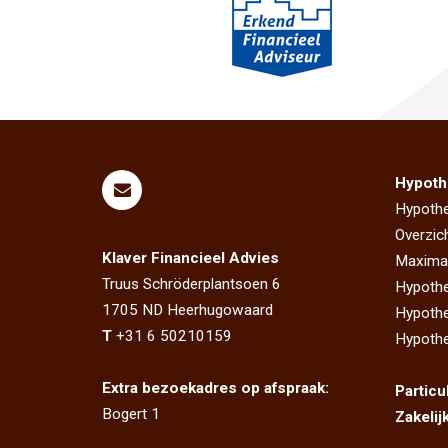
Hypoth
Hypothe
Overzic
Klaver Financieel Advies
Maximal
Truus Schröderplantsoen 6
Hypothe
1705 ND
Heerhugowaard
Hypothe
T
+31 6 50210159
Hypothe
Extra bezoekadres op afspraak:
Particu
Bogert 1
Zakelij
1721 PH Broek op Langedijk